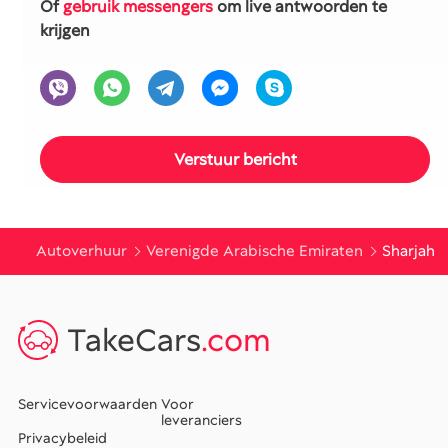
Of
gebruik messengers
om live antwoorden te
krijgen
Autoverhuur
Verenigde Arabische Emiraten
Sharjah
TakeCars
.com
Servicevoorwaarden
Voor
leveranciers
Privacybeleid