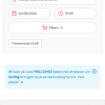
10:00
Filters
0
Transmissie: ELKE
🎁 Gebruik code
WELCOME3
tijdens het afrekenen om
korting
te krijgen op je eerste boeking bij ons. Veel
plezier! ☀️