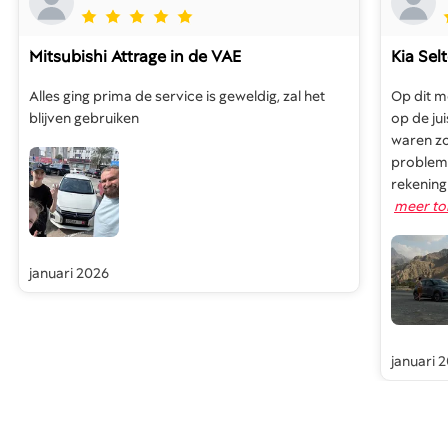
Mitsubishi Attrage
in de VAE
Kia Sel
Alles ging prima de service is geweldig, zal het
Op dit m
blijven gebruiken
op de ju
waren zo
problem
rekening
meer to
januari 2026
januari 