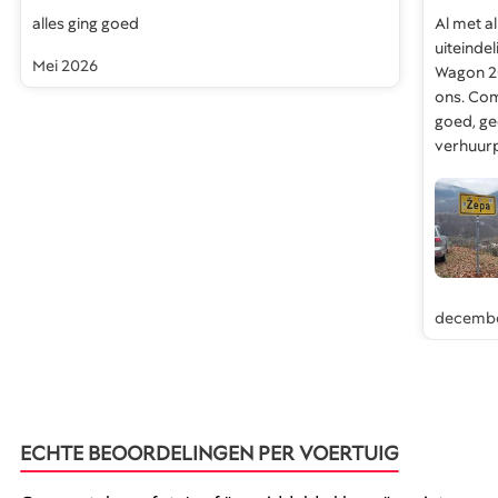
alles ging goed
Al met al
uiteinde
Mei 2026
Wagon 20
ons. Co
goed, ge
verhuur
decembe
ECHTE BEOORDELINGEN PER VOERTUIG