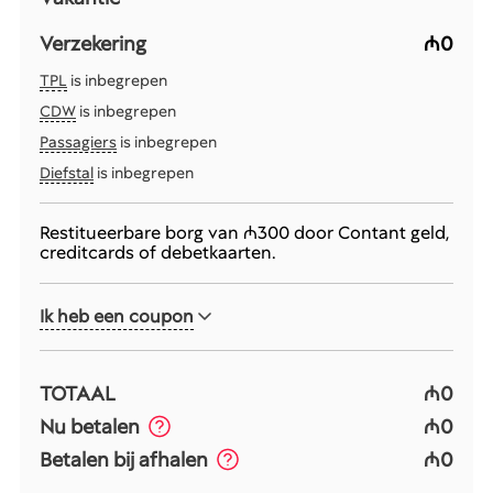
Verzekering
₼0
TPL
is inbegrepen
CDW
is inbegrepen
Passagiers
is inbegrepen
Diefstal
is inbegrepen
Restitueerbare borg van
₼300
door Contant geld,
creditcards of debetkaarten.
Ik heb een coupon
TOTAAL
₼0
Nu betalen
₼0
Betalen bij afhalen
₼0