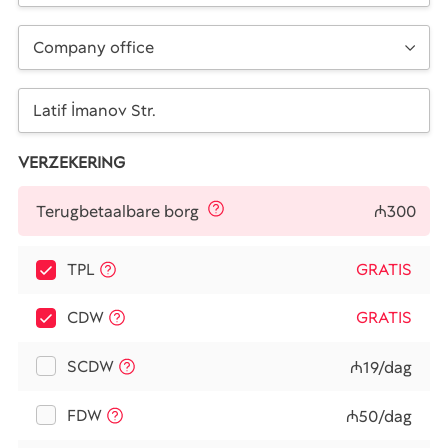
Company office
VERZEKERING
₼300
Terugbetaalbare borg
TPL
GRATIS
CDW
GRATIS
SCDW
₼19/dag
FDW
₼50/dag