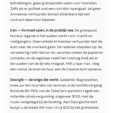
betrekkingen, geen grensposten open voor toeristen.
Zelfs als er politiek ooit een corridor opengaat, zal geen
Armeense verhuurder binnen afzienbare tijd een
contract daarvoor tekenen.
Iran — formeel open, in de praktijk nee.
De grenspost
Nurduz–Agarak in het zuiden werkt voor vracht en
voetgangers. Geen enkele Armeense verhuurder laat de
auto naar de overkant gaan. De redenen stapelen op: de
verzekering reikt niet zo ver, sancties maken de papieren
complex, en de eigenaar raakt het voertuig kwijt als er
ten zuiden van de lijn iets misgaat. Wilt u naar Iran, vlieg
dan vanuit Jerevan en huur aan de Iraanse kant opnieuw.
Georgië — de enige die werkt.
Sadakhlo–Bagratashen,
twee uur ten noorden van Jerevan, is de hoofdovergang.
Rond de 80–90% van de TakeCars-partners regelt een
notariële uitreisvergunning, ongeveer $150, met de
route vastgelegd bij de boeking. Aan Georgische kant
koopt u de lokale WA voor circa $20 bij het grensloket.