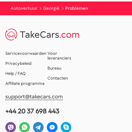
Autoverhuur
Georgië
Problemen
TakeCars
.com
Servicevoorwaarden
Voor
leveranciers
Privacybeleid
Bureau
Help / FAQ
Contacten
Affiliate programma
support@takecars.com
+44 20 37 698 443