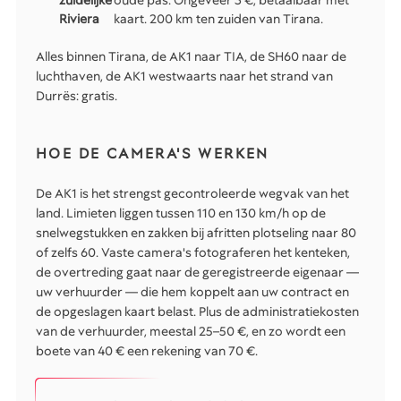
zuidelijke
oude pas. Ongeveer 3 €, betaalbaar met
Riviera
kaart. 200 km ten zuiden van Tirana.
Alles binnen Tirana, de AK1 naar TIA, de SH60 naar de
luchthaven, de AK1 westwaarts naar het strand van
Durrës: gratis.
HOE DE CAMERA'S WERKEN
De AK1 is het strengst gecontroleerde wegvak van het
land. Limieten liggen tussen 110 en 130 km/h op de
snelwegstukken en zakken bij afritten plotseling naar 80
of zelfs 60. Vaste camera's fotograferen het kenteken,
de overtreding gaat naar de geregistreerde eigenaar —
uw verhuurder — die hem koppelt aan uw contract en
de opgeslagen kaart belast. Plus de administratiekosten
van de verhuurder, meestal 25–50 €, en zo wordt een
boete van 40 € een rekening van 70 €.