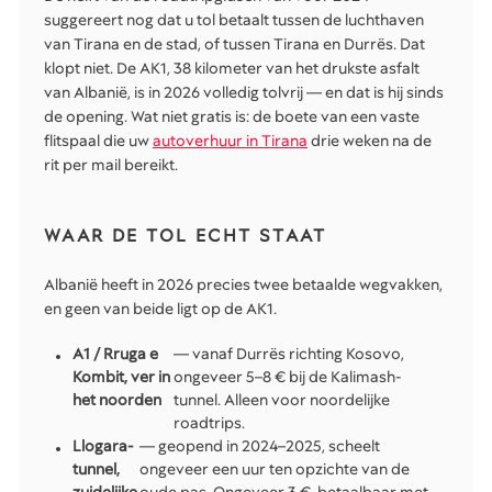
suggereert nog dat u tol betaalt tussen de luchthaven
van Tirana en de stad, of tussen Tirana en Durrës. Dat
klopt niet. De AK1, 38 kilometer van het drukste asfalt
van Albanië, is in 2026 volledig tolvrij — en dat is hij sinds
de opening. Wat niet gratis is: de boete van een vaste
flitspaal die uw
autoverhuur in Tirana
drie weken na de
rit per mail bereikt.
WAAR DE TOL ECHT STAAT
Albanië heeft in 2026 precies twee betaalde wegvakken,
en geen van beide ligt op de AK1.
A1 / Rruga e
— vanaf Durrës richting Kosovo,
Kombit, ver in
ongeveer 5–8 € bij de Kalimash-
het noorden
tunnel. Alleen voor noordelijke
roadtrips.
Llogara-
— geopend in 2024–2025, scheelt
tunnel,
ongeveer een uur ten opzichte van de