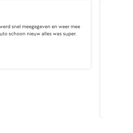
Ford Fies
o werd snel meegegeven en weer mee
Ik heb onla
to schoon nieuw alles was super.
uitzonderli
klaar om te
professione
meer tone
september 2