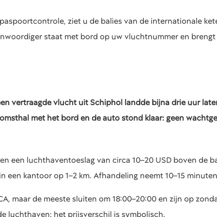
aspoortcontrole, ziet u de balies van de internationale ket
nwoordiger staat met bord op uw vluchtnummer en brengt 
een vertraagde vlucht uit Schiphol landde bijna drie uur la
komsthal met het bord en de auto stond klaar: geen wachtge
en een luchthaventoeslag van circa 10–20 USD boven de bas
 in een kantoor op 1–2 km. Afhandeling neemt 10–15 minuten
A, maar de meeste sluiten om 18:00–20:00 en zijn op zondag d
e luchthaven: het prijsverschil is symbolisch.