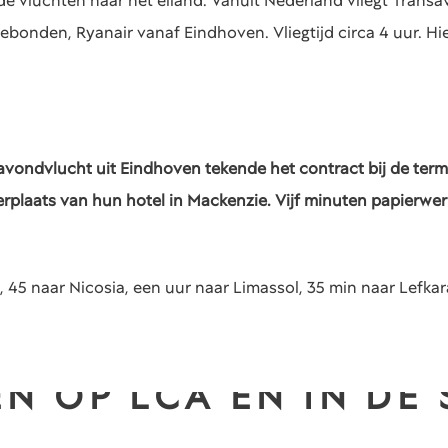
de vluchten naar het eiland. Vanuit Nederland vliegt Trans
onden, Ryanair vanaf Eindhoven. Vliegtijd circa 4 uur. Hi
avondvlucht uit Eindhoven tekende het contract bij de term
erplaats van hun hotel in Mackenzie. Vijf minuten papierwerk
, 45 naar Nicosia, een uur naar Limassol, 35 min naar Lefkar
N OP LCA EN IN DE