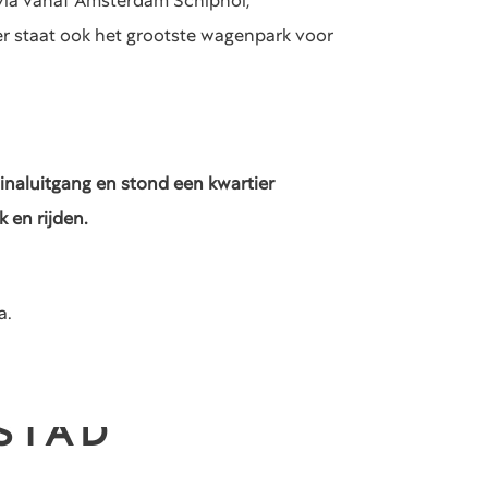
avia vanaf Amsterdam Schiphol,
er staat ook het grootste wagenpark voor
inaluitgang en stond een kwartier
 en rijden.
a.
 STAD