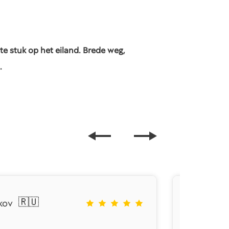
e stuk op het eiland. Brede weg,
.
🇷🇺
kov
N