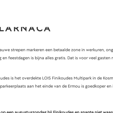
 LARNACA
blauwe strepen markeren een betaalde zone in werkuren, ong
en feestdagen is bijna alles gratis. Dat is voor veel gast
des is het overdekte LOIS Finikoudes Multipark in de Kosma L
parkeerplaats aan het einde van de Ermou is goedkoper en i
 op een augustuszondag bij Finikoudes en snapte niet waaro