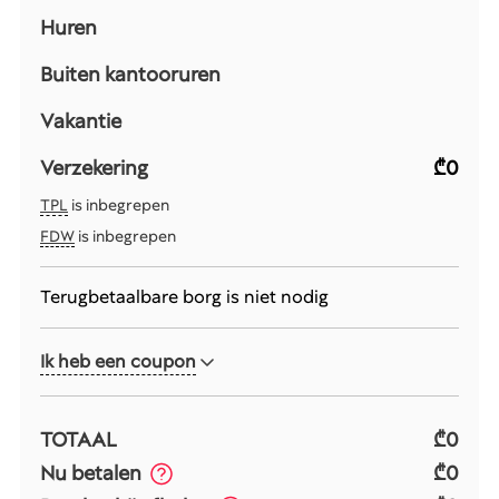
Huren
Buiten kantooruren
Vakantie
Verzekering
₾0
TPL
is inbegrepen
FDW
is inbegrepen
Terugbetaalbare borg is niet nodig
Ik heb een coupon
TOTAAL
₾0
Nu betalen
₾0