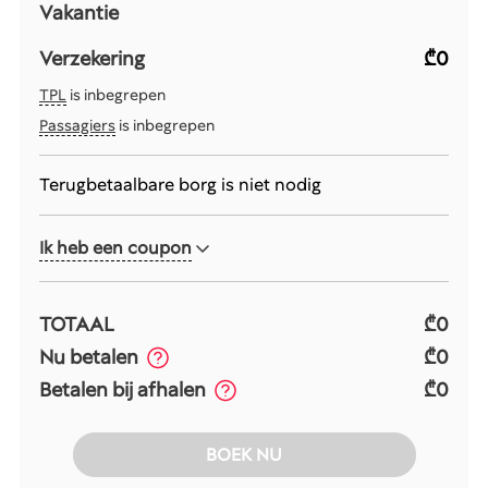
Vakantie
Verzekering
₾0
TPL
is inbegrepen
Passagiers
is inbegrepen
Terugbetaalbare borg is niet nodig
Ik heb een coupon
TOTAAL
₾0
Nu betalen
₾0
Betalen bij afhalen
₾0
BOEK NU