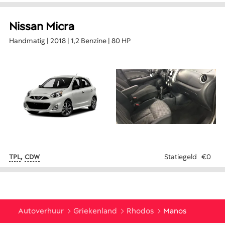
Nissan Micra
Handmatig | 2018 | 1,2 Benzine | 80 HP
,
Statiegeld
€0
TPL
CDW
Autoverhuur
Griekenland
Rhodos
Manos