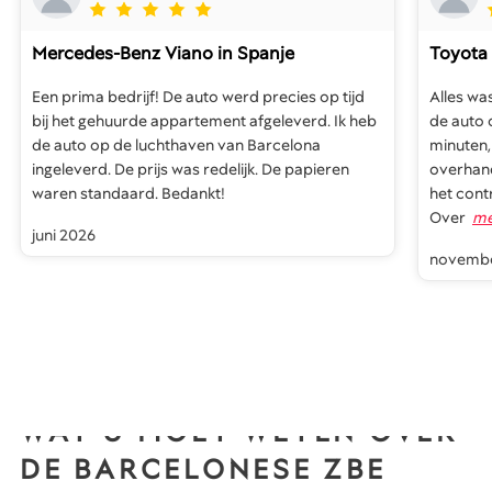
Mercedes-Benz Viano
in Spanje
Toyota 
Een prima bedrijf! De auto werd precies op tijd
Alles wa
bij het gehuurde appartement afgeleverd. Ik heb
de auto 
de auto op de luchthaven van Barcelona
minuten,
ingeleverd. De prijs was redelijk. De papieren
overhand
waren standaard. Bedankt!
het cont
Over
me
juni 2026
novembe
WAT U MOET WETEN OVER
DE BARCELONESE ZBE