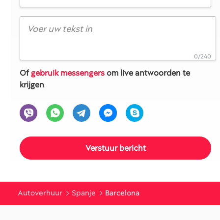
0/240
Of
gebruik messengers
om live antwoorden te
krijgen
Autoverhuur
Spanje
Barcelona