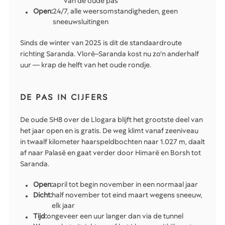
van de oude pas
Open:
24/7, alle weersomstandigheden, geen
sneeuwsluitingen
Sinds de winter van 2025 is dit de standaardroute
richting Saranda. Vlorë–Saranda kost nu zo'n anderhalf
uur — krap de helft van het oude rondje.
DE PAS IN CIJFERS
De oude SH8 over de Llogara blijft het grootste deel van
het jaar open en is gratis. De weg klimt vanaf zeeniveau
in twaalf kilometer haarspeldbochten naar 1.027 m, daalt
af naar Palasë en gaat verder door Himarë en Borsh tot
Saranda.
Open:
april tot begin november in een normaal jaar
Dicht:
half november tot eind maart wegens sneeuw,
elk jaar
Tijd:
ongeveer een uur langer dan via de tunnel