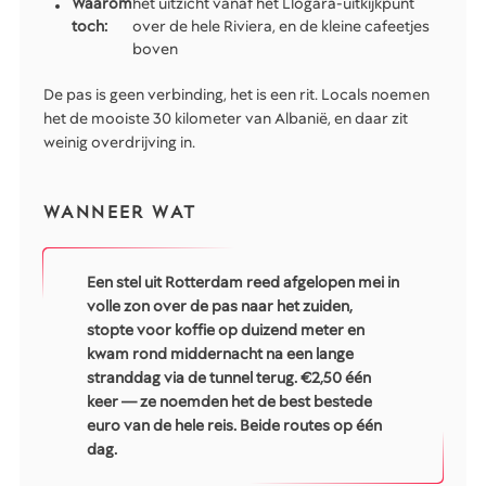
Waarom
het uitzicht vanaf het Llogara-uitkijkpunt
toch:
over de hele Riviera, en de kleine cafeetjes
boven
De pas is geen verbinding, het is een rit. Locals noemen
het de mooiste 30 kilometer van Albanië, en daar zit
weinig overdrijving in.
WANNEER WAT
Een stel uit Rotterdam reed afgelopen mei in
volle zon over de pas naar het zuiden,
stopte voor koffie op duizend meter en
kwam rond middernacht na een lange
stranddag via de tunnel terug. €2,50 één
keer — ze noemden het de best bestede
euro van de hele reis. Beide routes op één
dag.