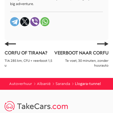
big adventure.
CORFU OF TIRANA?
VEERBOOT NAAR CORFU
TIA 285 km, CFU + veerboot 1,5
Te voet, 30 minuten, zonder
u
huurauto
Autoverhuur
Albanië
Saranda
Llogara-tunnel
TakeCars
.com