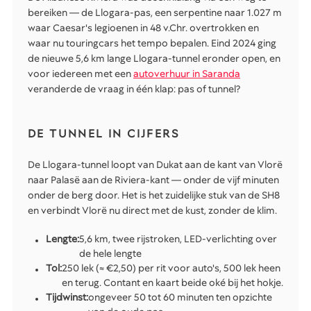
bereiken — de Llogara-pas, een serpentine naar 1.027 m
waar Caesar's legioenen in 48 v.Chr. overtrokken en
waar nu touringcars het tempo bepalen. Eind 2024 ging
de nieuwe 5,6 km lange Llogara-tunnel eronder open, en
voor iedereen met een
autoverhuur in Saranda
veranderde de vraag in één klap: pas of tunnel?
DE TUNNEL IN CIJFERS
De Llogara-tunnel loopt van Dukat aan de kant van Vlorë
naar Palasë aan de Riviera-kant — onder de vijf minuten
onder de berg door. Het is het zuidelijke stuk van de SH8
en verbindt Vlorë nu direct met de kust, zonder de klim.
Lengte:
5,6 km, twee rijstroken, LED-verlichting over
de hele lengte
Tol:
250 lek (≈ €2,50) per rit voor auto's, 500 lek heen
en terug. Contant en kaart beide oké bij het hokje.
Tijdwinst:
ongeveer 50 tot 60 minuten ten opzichte