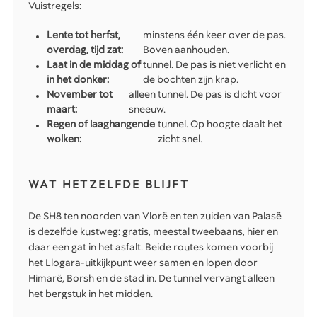
Vuistregels:
Lente tot herfst,
minstens één keer over de pas.
overdag, tijd zat:
Boven aanhouden.
Laat in de middag of
tunnel. De pas is niet verlicht en
in het donker:
de bochten zijn krap.
November tot
alleen tunnel. De pas is dicht voor
maart:
sneeuw.
Regen of laaghangende
tunnel. Op hoogte daalt het
wolken:
zicht snel.
WAT HETZELFDE BLIJFT
De SH8 ten noorden van Vlorë en ten zuiden van Palasë
is dezelfde kustweg: gratis, meestal tweebaans, hier en
daar een gat in het asfalt. Beide routes komen voorbij
het Llogara-uitkijkpunt weer samen en lopen door
Himarë, Borsh en de stad in. De tunnel vervangt alleen
het bergstuk in het midden.